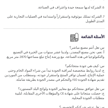
6. الشركة لديها سمعة جيدة واعتراف في الصناعة.
7. الشركة تمتلك موثوقية واستقراراً واستدامة في العمليات التجارية على
المدى الطويل
الأسئلة الشائعة
س: هل أنتم مصنع مباشر؟
أ: نعم، نحن مصنع المصدر، ولدينا عشر سنوات من الخبرة في التصنيع
والتكنولوجيا في هذه الصناعة، مع ورشة إنتاج تبلغ مساحتها 2870 متر مربع.
س: كيف هي جودة منتجاتكم؟
ج: لدينا روابط متخصصة لمراقبة الجودة تبدأ من شراء المواد الخام وحتى
عملية الإنتاج، لضمان توافر المنتج واستقرار جودته، وسنطلب من الموردين
تقديم شهادة الجودة ISO والتحكم في مصدر الجودة بطريقة شاملة.
س: هل تتوافق منتجاتكم مع معايير الجودة ولوائح البلد المستورد؟
ج: حصلت منتجاتنا على شهادة CE والمؤهلات الأخرى المقابلة، لتلبية
متطلبات الجودة المحلية.
س: هل تدعم شركتكم التخصيص؟