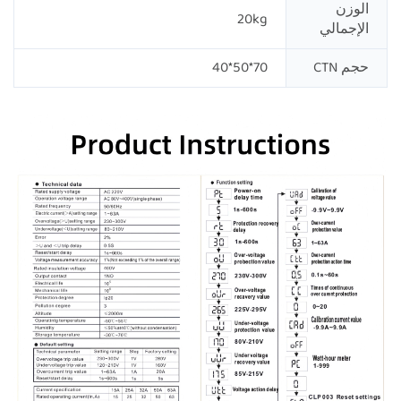
الوزن
20kg
الإجمالي
حجم CTN
70*50*40