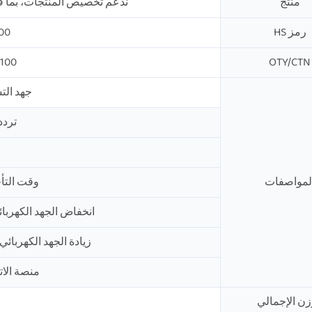
منتج
ندعم تخصيص المنتجات، بما في ذ
رمز HS
00
OTY/CTN
100قطعة／علبة
جهد التشغيل
تردد: 50/60 
لمواصفات
وقت التأخير: 180-0
انخفاض الجهد الكهربائي: 90-115 فولت (قابل لل
زيادة الجهد الكهربائي: 125-145 فولت (قابل للتعدي
منصة الاتص
زن الإجمالي