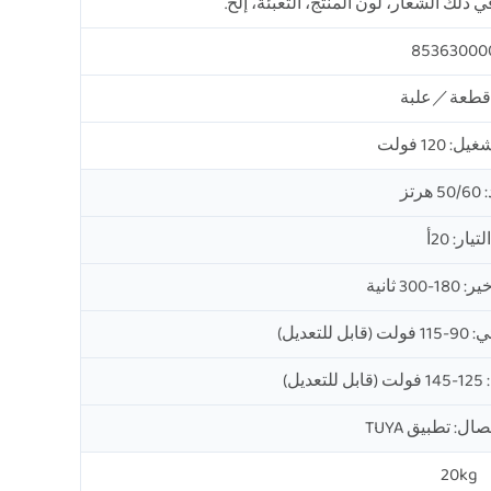
لك الشعار، لون المنتج، التعبئة، إلخ.
85363000
: 120 فولت
هرتز
التيار: 20أ
30 ثانية
تعديل)
ل)
ال: تطبيق TUYA
20kg