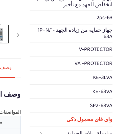
انخفاض الجهد مع تأخير
2ps-63
جهاز حماية من زيادة الجهد 1P+N/1-
63A
V-PROTECTOR
VA -PROTECTOR
وصف ا
KE-3LVA
KE-63VA
وصف ال
SP2-63VA
المواصفات:
واي فاي محمول ذكي
مك
سلسلة ريلاي الحماية