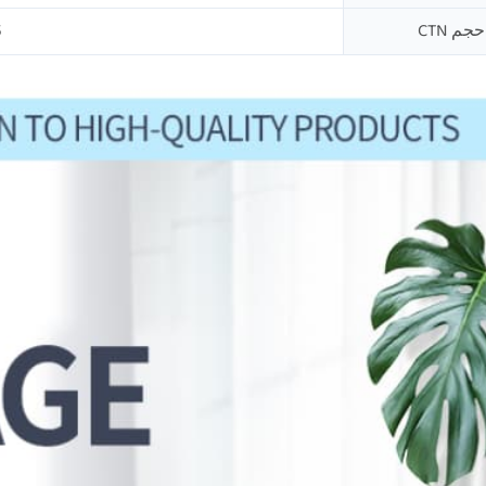
حجم CTN
8