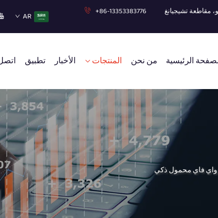
+86-13353383776
AR
صفحة الرئيسية
من نحن
المنتجات
الأخبار
تطبيق
اتصل 
واي فاي محمول ذكي