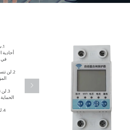
1.
أحادية ا
في ا
2. لن ت
المؤ
3. لن
الحماية 
4.