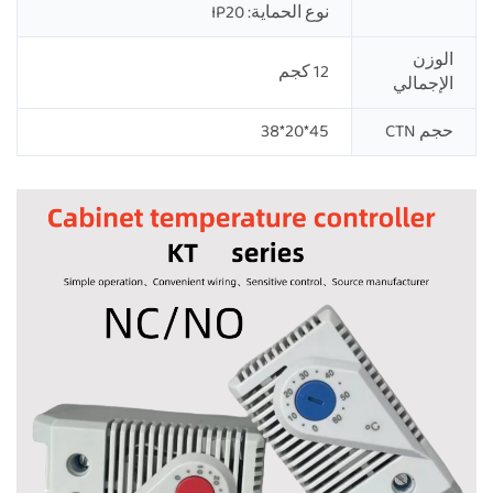
نوع الحماية: IP20
الوزن
12 كجم
الإجمالي
حجم CTN
45*20*38