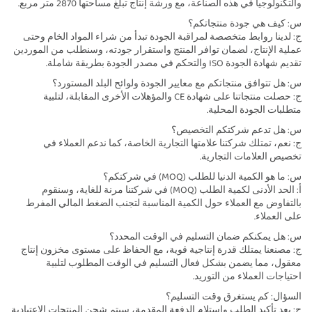
والتكنولوجيا في هذه الصناعة، مع ورشة إنتاج تبلغ مساحتها 2870 متر مربع.
س: كيف هي جودة منتجاتكم؟
ج: لدينا روابط متخصصة لمراقبة الجودة تبدأ من شراء المواد الخام وحتى
عملية الإنتاج، لضمان توافر المنتج واستقرار جودته، وسنطلب من الموردين
تقديم شهادة الجودة ISO والتحكم في مصدر الجودة بطريقة شاملة.
س: هل تتوافق منتجاتكم مع معايير الجودة ولوائح البلد المستورد؟
ج: حصلت منتجاتنا على شهادة CE والمؤهلات الأخرى المقابلة، لتلبية
متطلبات الجودة المحلية.
س: هل تدعم شركتكم التخصيص؟
ج: نعم، تمتلك شركتنا علامتها التجارية الخاصة، كما ندعم العملاء في
تخصيص العلامات التجارية.
س: ما هو الكمية الدنيا للطلب (MOQ) في شركتكم؟
أ: الحد الأدنى لكمية الطلب (MOQ) في شركتنا مرنة للغاية، وسنقوم
بالتفاوض مع العملاء حول الكمية المناسبة لتجنب الضغط المالي المفرط
على العملاء.
س: هل يمكنكم ضمان التسليم في الوقت المحدد؟
ج: مصنعنا يمتلك قدرة إنتاجية قوية، مع الحفاظ على مستوى مخزون إنتاج
معقول، مما يضمن بشكل فعال التسليم في الوقت المطلوب لتلبية
احتياجات العملاء من التوريد.
السؤال: كم يستغرق وقت التسليم؟
ج: بعد تأكيد الطلب واستلام الدفعة المقدمة، سيتم شحن المنتجات الاعتيادية