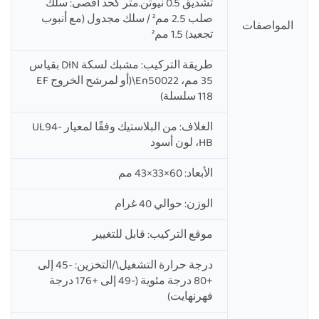
تشديق 0.5 نيوتن.متر كحد أقصى: سلك
صلب 2.5 مم² / سلك مجدول (مع أنبوب
المواصفات
تجعيد) 1.5 مم²
طريقة التركيب: مشبك لسكة DIN بقياس
35 مم، En50022\(أو لمرشح الخروج EF
118 سلسلة)
الغلاف: من البلاستيك وفقًا لمعيار UL94-
HB، لون أسود
الأبعاد: 60×33×43 مم
الوزن: حوالي 40 غرام
موقع التركيب: قابل للتغيير
درجة حرارة التشغيل\/التخزين: -45 إلى
+80 درجة مئوية (-49 إلى +176 درجة
فهرنهايت)