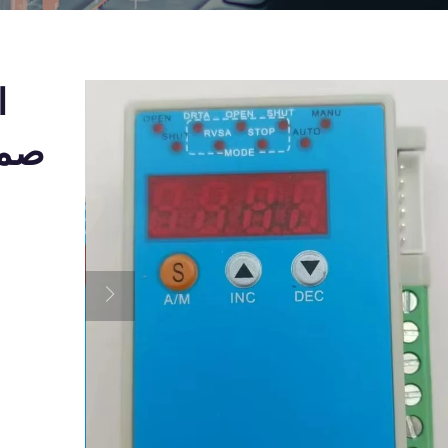
ا
صما