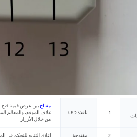
مفتاح
بين عرض قيمة فتح ال
1
نافذة LED
غلاف الموقع، والمعالم الم
مات
من خلال الأزرار
2
مفتوحة
إغلاق التتابع للتحكم في ال