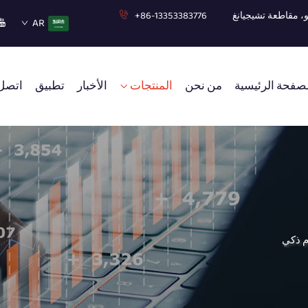
+86-13353383776
AR
صفحة الرئيسية
من نحن
المنتجات
الأخبار
تطبيق
اتصل 
 ذكي