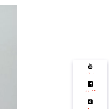
يوتيوب
فيسبوك
تيك توك