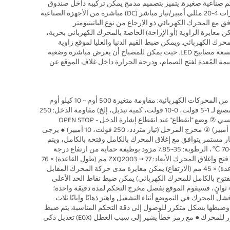
الموقع الذكي للصمام الكهربائي هو نظام ذكي لجمع الإشارات والتحكم يعتمد على وحدات تحكم صناعية صغيرة. يتميز بتصميم مدمج يمكن تركيبه داخل صندوق 
التوصيل للمشغل الكهربائي أو تثبيته خارجياً بطريقة السكك القياسية DIN. يمكنه استقبال إشارات 4-20 مللي أمبير/تيار مباشر (DC) مباشرة من الأجهزة الصناعية 
أو الحواسيب (ويمكن تخصيص أنواع أخرى من إشارات الإدخال قبل مغادرة المصنع)، وهو متوافق مع المحرك الكهربائي ذو الإرجاع من نوع الباتينيومتر 
(Potentiometer) لتنفيذ عمليات تحديد المواقع بدقة على مختلف الصمامات أو الأجهزة. كما يمكن معايرة الزاوية (أو الإزاحة) الخاصة بالمحرك الكهربائي بحرية، 
وإخراج إشارات 4-20 مللي أمبير/تيار مباشر تمثل تحويل موقع الزاوية (أو الإزاحة) الخاصة بالمحرك الكهربائي. ويمكن ضبط القيم الدنيا والعليا لموقع زاوية 
المحرك بدقة من خلال الضغط على ثلاثة أزرار. ويتم التحكم في الموقع من خلال ثلاثة أزرار وتسعة مصابيح LED. حيث يمكن للمصباح أن يعرض مباشرة وضعية 
الموقع، ويعرض مؤشر LED الرقمي المكون من أربعة خانات القيمة الفعلية لفتح الصمام، والقيمة المُعدة لفتح الصمام، ودرجة الحرارة داخل غلاف الموقع عن 
دقة التحكم: 0.1٪ ~ 3.0٪ (قابلة للتعديل من خلال المعلمة U4) يمكن استقبال إشارات رد الفعل من المحركات الكهربائية: مقاومة متغيرة 500 أوم ~ 10 كيلو أوم 
يمكن استقبال إشارات تحكم خارجية (تيار مستمر): 4-20 مللي أمبير (مخصصة قبل مغادرة المصنع لـ 1-5 فولت، 0-10 فولت، كمية تبديل، إلخ) مقاومة الدخل: 250 
أوم؛ وبتعديل المعلمة U1، يمكن ضبط ما يلي: ① وضع DRTA/الفعل الأمامي، RVSA/الفعل العكسي ② وضع "انقطاع" عند انقطاع إشارة الدخل - OPEN STOP 
(إيقاف) SHUT (مغلق) اختياري: ① مخرج السيليكون القابل للتحكم (تيار متردد، 600 فولت، 25 أمبير) ② مخرج المرحل (تيار متردد، 250 فولت، 10 أمبير) ◆ يرجى 
التحديد عند الطلب إشارة موضع المحرك الناتجة: مخرج منخفض الانجراف 4-20 مللي أمبير تيار مستمر يتوافق مع إغلاق المحرك بالكامل وفتحه بالكامل، ويتم 
عزل الإشارة تمامًا عن المدخل (عزل ضوئي)، وحمل المخرج ≤ 500 أوم درجة حرارة البيئة: 0~70 ℃، الرطوبة: 35~85٪ مزود بوظيفة حماية من ارتفاع درجة 
الحرارة: عندما تكون درجة الحرارة داخل غلاف الموقع ≥ 70 ℃، يتوقف الموقع عن التحكم في فتح وإغلاق المحرك الأبعاد: ZXQ2003 → 77 مم (طول القاعدة) × 76 
مم (عرض القاعدة) × 51 مم (الارتفاع)؛ ZXQ2004 → 74 مم (طول القاعدة) × 57 مم (عرض القاعدة) × 45 مم (الارتفاع) يمكن معايرة مدى حركة المحرك المقابل 
لإشارة الدخل بحرية عن طريق الضغط على الزر (عادةً يتم المعايرة كموضع مغلق بالكامل ومفتوح بالكامل للمحرك الكهربائي) يمكن ضبط نقاط الحد الأعلى 
والحد الأدنى وظيفة التحكم لكشف توقف المحرك: إذا توقف المحرك الخاضع للتحكم لمدة 3-4 ثوانٍ، فسيقوم الموقع بفصل مخرج التحكم لمدة دقيقة واحدة؛ 
ويتم التحقق بشكل متكرر والتحكم حتى يتم إزالة الانسداد يمكن ضبط دقة التكيف الذاتي: إذا فشل المحرك في التموضع أثناء التشغيل واهتز ذهابًا وإيابًا ثلاث 
مرات، فسيقوم الموقع تلقائيًا بتقليل دقة التموضع بمقدار 1/1000 (أي الدقة الأصلية + 1/1000) وضبطها بشكل متكرر للوصول إلى دقة التحكم المناسبة. يتم ضبط 
المعلمة على U0 (000.x) قفل كلمة المرور: لمنع التشغيل العرضي وظيفة منع التشغيل المتكرر للمحرك ● مع رمز خطأ يشير إلى سبب العطل (E0X) تعديل ذكي 