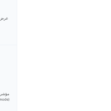
عرض ا
مؤشر 
(mode)