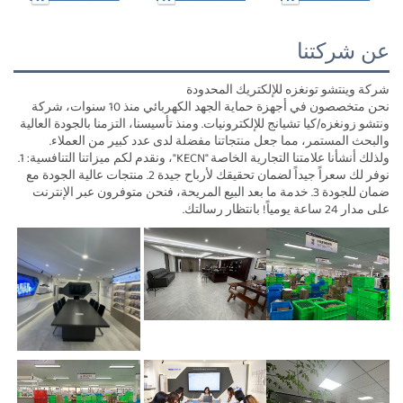
عن شركتنا
شركة وينتشو تونغزه للإلكتريك المحدودة
نحن متخصصون في أجهزة حماية الجهد الكهربائي منذ 10 سنوات، شركة
ونتشو زونغزه/كيا تشيانج للإلكترونيات. ومنذ تأسيسنا، التزمنا بالجودة العالية
والبحث المستمر، مما جعل منتجاتنا مفضلة لدى عدد كبير من العملاء.
ولذلك أنشأنا علامتنا التجارية الخاصة "KECN"، ونقدم لكم ميزاتنا التنافسية: 1.
نوفر لك سعراً جيداً لضمان تحقيقك لأرباح جيدة 2. منتجات عالية الجودة مع
ضمان للجودة 3. خدمة ما بعد البيع المريحة، فنحن متوفرون عبر الإنترنت
على مدار 24 ساعة يومياً! بانتظار رسالتك.