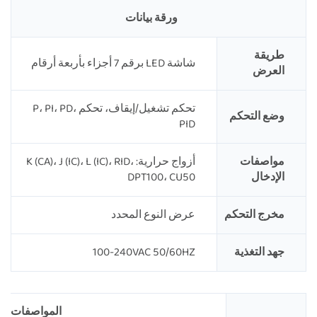
ورقة بيانات
طريقة
شاشة LED برقم 7 أجزاء بأربعة أرقام
العرض
تحكم تشغيل/إيقاف، تحكم P، PI، PD،
وضع التحكم
PID
مواصفات
أزواج حرارية: K (CA)، J (IC)، L (IC)، RID،
الإدخال
DPT100، CU50
مخرج التحكم
عرض النوع المحدد
جهد التغذية
100-240VAC 50/60HZ
المواصفات الف