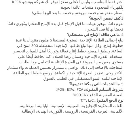
اختر فقط المناسب، وليس الأعلى سعرًا. توفر لك شركة وينتشو KECN 
للكهرباء المحدودة منتجات عالية الجودة 
أسعار معقولة، وخدمة مريحة، وخدمة ما بعد البيع المثلى! 
3.
كيف نضمن الجودة؟ 
نقوم دائمًا بتوفير عينات ما قبل الإنتاج قبل بدء الإنتاج الضخم؛ ونُجري دائمًا 
فحصًا نهائيًا قبل الشحن; 
4. 
ما هي طاقة الإنتاج في مصنعكم؟ 
يبلغ إجمالي الطاقة الإنتاجية السنوية لمصنعنا 5 مليون منتج. لدينا عدة 
خطوط إنتاج، وكل منها تبلغ طاقتها الإنتاجية المخططة 300 منتج في 
الساعة. ويطبق المصنع خطط إنتاج فعالة وتوزيعًا أمثل للموارد لتحسين 
استخدام القدرة الإنتاجية وضمان رضا العملاء. كما نحافظ أيضًا على 
مستوى معين من المرونة في القدرة الإنتاجية للتعامل مع الطلبات 
المفاجئة. بالإضافة إلى ذلك، نواصل باستمرار تحسين العمليات والاستثمار 
التكنولوجي لتعزيز القدرة الإنتاجية والكفاءة، ووضع خطط لنمو الطاقة 
الإنتاجية لتلبية النمو المستقبلي في الطلب بالسوق. 
5. 
ما الخدمات التي يمكننا تقديمها؟ 
شروط التسليم المقبولة: FOB، EXW، FCA؛ 
العملة المقبولة للدفع:USD,CNY؛ 
نوع الدفع المقبول: T/T، L/C؛   
اللغات المحكية: الإنجليزية، الصينية، الإسبانية، اليابانية، البرتغالية، 
الألمانية، العربية، الفرنسية، الروسية، الكورية، الهندية، الإيطالية 