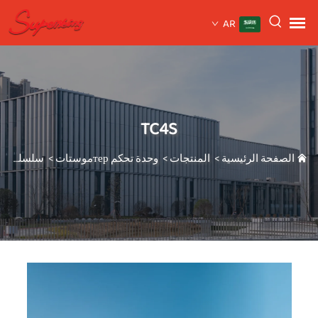
AR
TC4S
الصفحة الرئيسية
>
المنتجات
>
وحدة تحكم терموستات
>
سلسلة TC
4S