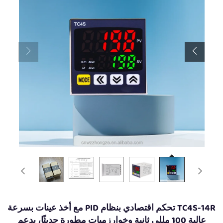
TC4S-14R تحكم اقتصادي بنظام PID مع أخذ عينات بسرعة
عالية 100 مللي ثانية وخوارزميات مطورة حديثًا، يدعم