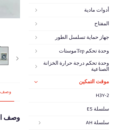
أدوات مادية
المفتاح
جهاز حماية تسلسل الطور
وحدة تحكم Терموستات
وحدة تحكم درجة حرارة الخزانة
الصناعية
موقت التمكين
وصف ا
H3Y-2
سلسلة E5
وصف ال
سلسلة AH