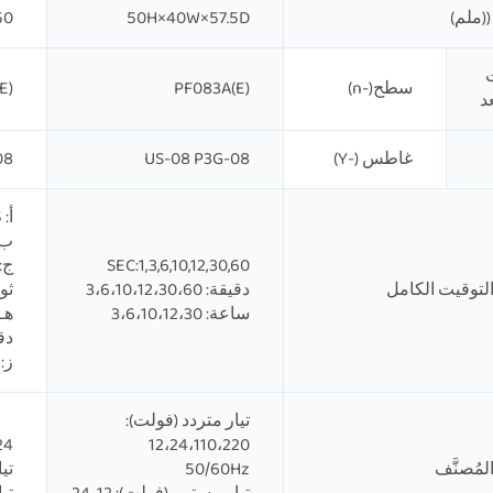
 ((ملم)
50H×40W×57.5D
0.5W×57.5 D
ت
سطح(-n)
PF083A(E)
E)
د
غاطس (-Y)
US-08 P3G-08
08
أ: 0.05-0.5 ثانية/5 ثوانٍ/30 ثانية/3 دقائق
ب: 0.1-1 ثانية/10 ثوان
SEC:1,3,6,10,12,30,60
لتوقيت الكامل
دقيقة: 3،6،10،12،30،60
ثوانٍ/100 ثا
ساعة: 3،6،10،12،30
دقيقة/
ز: 0.5-4 دقائق/40 دقيقة/4 ساعات/4
تيار متردد (فولت):
12،24،110،220
24 إلى 240 فولت تيار م
لمُصنَّف
50/60Hz
تيار