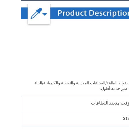
1. نطاق تأخير واسع، أربع قطاعات لنطاق التأخير، ودقة عالية في تكرار التأخير. 2. يجعل محطات توليد الطاقة/الصناعات المعدنية والنفطية والكيميائية/البناء 
قت متعدد النطاقات
ST