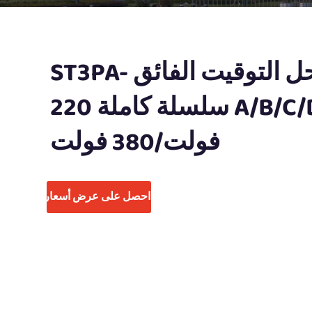
مرحل التوقيت الفائق ST3PA-
A/B/C/D سلسلة كاملة 220
فولت/380 فولت
احصل على عرض أسعار