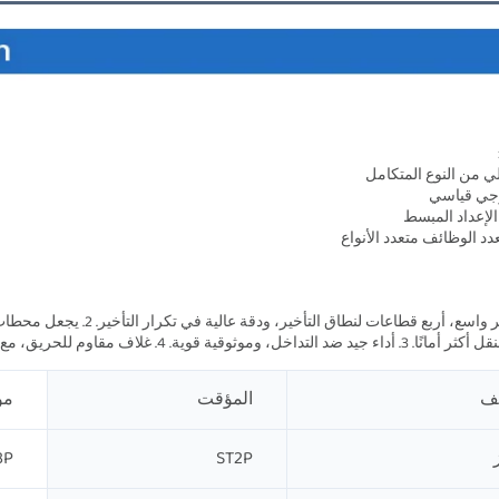
خل، وموثوقية قوية. 4. غلاف مقاوم للحريق، مع عمر خدمة أطول. 
يف
المؤقت
مؤ
3P
ST2P