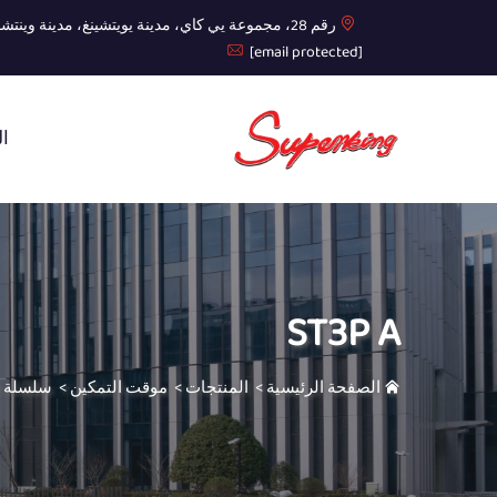
رقم 28، مجموعة يي كاي، مدينة يويتشينغ، مدينة وينتشو، مقاطعة تشيجيانغ
[email protected]
ال
ST3P A
الصفحة الرئيسية
>
المنتجات
>
موقت التمكين
>
سلسلة ST3P