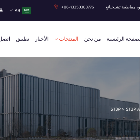
+86-13353383776
AR
صفحة الرئيسية
من نحن
المنتجات
الأخبار
تطبيق
اتصل 
>
ST3P A