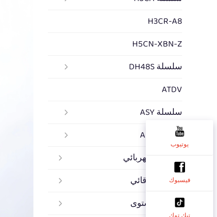
H3CR-A8
H5CN-XBN-Z
سلسلة DH48S
ATDV
سلسلة ASY
سلسلة ASK
يوتيوب
الريلاي الكهربائي
الريلاي الوقائي
فيسبوك
ريلاي المستوى
تيك توك