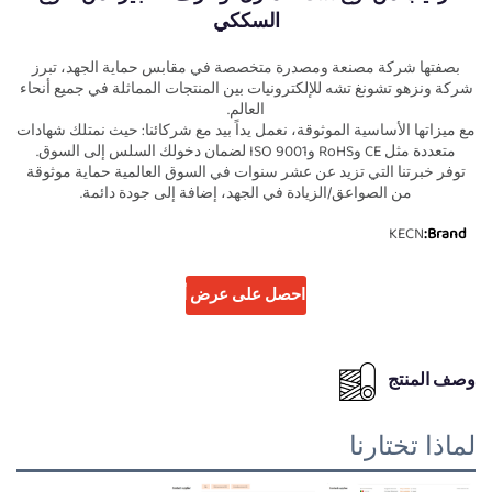
السككي
بصفتها شركة مصنعة ومصدرة متخصصة في مقابس حماية الجهد، تبرز
شركة ونزهو تشونغ تشه للإلكترونيات بين المنتجات المماثلة في جميع أنحاء
العالم.
مع ميزاتها الأساسية الموثوقة، نعمل يداً بيد مع شركائنا: حيث نمتلك شهادات
متعددة مثل CE وRoHS وISO 9001 لضمان دخولك السلس إلى السوق.
توفر خبرتنا التي تزيد عن عشر سنوات في السوق العالمية حماية موثوقة
من الصواعق/الزيادة في الجهد، إضافة إلى جودة دائمة.
KECN
Brand:
احصل على عرض أسعار
وصف المنتج
لماذا تختارنا