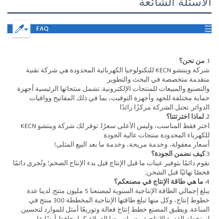
الأسئلة الشائعة
1. 
من نحن؟ 
شركة وينتشو KECN للتكنولوجيا الكهربائية المحدودة هي شركة تقنية 
متقدمة متخصصة في البحث والتطوير 
والتصنيع والمبيعات للمنتجات الإلكترونية. تشمل منتجاتها الرئيسية أجهزة 
حماية مختلفة للجهد وأجهزة التوقيت، بما في ذلك المفاتيح وواقيات 
الدوائر. تحتل الشركة مركزًا رائدًا 
2. 
لماذا اخترتتنا؟ 
اختر فقط المناسب، وليس الأعلى سعرًا. توفر لك شركة وينتشو KECN 
للكهرباء المحدودة منتجات عالية الجودة 
أسعار معقولة، وخدمة مريحة، وخدمة ما بعد البيع المثلى! 
3.
كيف نضمن الجودة؟ 
نقوم دائمًا بتوفير عينات ما قبل الإنتاج قبل بدء الإنتاج الضخم؛ ونُجري دائمًا 
فحصًا نهائيًا قبل الشحن; 
4. 
ما هي طاقة الإنتاج في مصنعكم؟ 
يبلغ إجمالي الطاقة الإنتاجية السنوية لمصنعنا 5 مليون منتج. لدينا عدة 
خطوط إنتاج، وكل منها تبلغ طاقتها الإنتاجية المخططة 300 منتج في 
الساعة. ويطبق المصنع خطط إنتاج فعالة وتوزيعًا أمثل للموارد لتحسين 