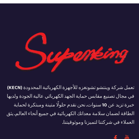
تعمل شركة وينتشو تشونغزه للأجهزة الكهربائية المحدودة (KECN)
في مجال تصنيع مقابس حماية الجهد الكهربائي عالية الجودة ولديها
خبرة تزيد عن 10 سنوات. نحن نقدم حلولًا متينة ومبتكرة لحماية
الطاقة لضمان سلامة معداتك الكهربائية في جميع أنحاء العالم. يثق
العملاء في شركتنا لتميزنا وموثوقيتنا.