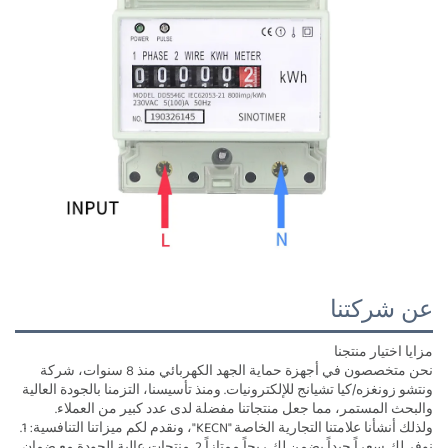
عن شركتنا
مزايا اختيار منتجنا
نحن متخصصون في أجهزة حماية الجهد الكهربائي منذ 8 سنوات، شركة
ونتشو زونغزه/كيا تشيانج للإلكترونيات. ومنذ تأسيسنا، التزمنا بالجودة العالية
والبحث المستمر، مما جعل منتجاتنا مفضلة لدى عدد كبير من العملاء.
ولذلك أنشأنا علامتنا التجارية الخاصة "KECN"، ونقدم لكم ميزاتنا التنافسية: 1.
نوفر لك سعراً جيداً يضمن لك ربحاً ممتازاً 2. منتجات عالية الجودة مع ضمان