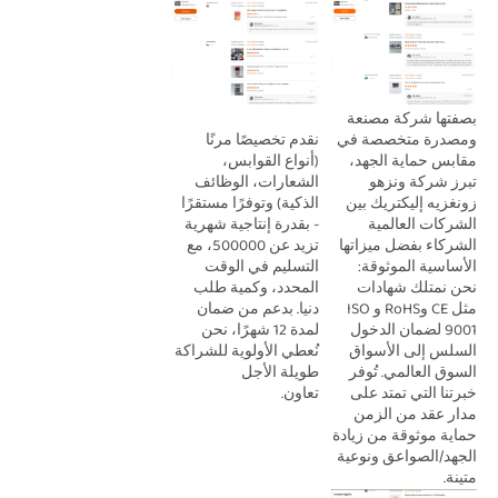
بصفتها شركة مصنعة 
نقدم تخصيصًا مرنًا 
ومصدرة متخصصة في 
(أنواع القوابس، 
مقابس حماية الجهد، 
الشعارات، الوظائف 
تبرز شركة ونزهو 
الذكية) وتوفرًا مستقرًا 
زونغزيه إليكتريك بين 
- بقدرة إنتاجية شهرية 
الشركات العالمية 
تزيد عن 500000، مع 
الشركاء بفضل ميزاتها 
التسليم في الوقت 
الأساسية الموثوقة: 
المحدد، وكمية طلب 
نحن نمتلك شهادات 
دنيا. بدعم من ضمان 
مثل CE وRoHS وISO 
لمدة 12 شهرًا، نحن 
9001 لضمان الدخول 
نُعطي الأولوية للشراكة 
السلس إلى الأسواق 
طويلة الأجل 
السوق العالمي. تُوفر 
تعاون. 
خبرتنا التي تمتد على 
مدار عقد من الزمن 
حماية موثوقة من زيادة 
الجهد/الصواعق ونوعية 
متينة. 