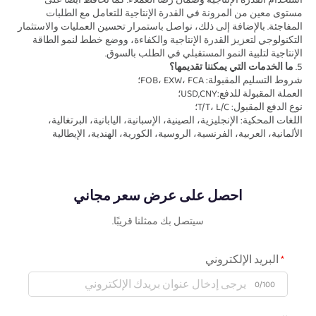
استخدام القدرة الإنتاجية وضمان رضا العملاء. كما نحافظ أيضًا على 
مستوى معين من المرونة في القدرة الإنتاجية للتعامل مع الطلبات 
المفاجئة. بالإضافة إلى ذلك، نواصل باستمرار تحسين العمليات والاستثمار 
التكنولوجي لتعزيز القدرة الإنتاجية والكفاءة، ووضع خطط لنمو الطاقة 
الإنتاجية لتلبية النمو المستقبلي في الطلب بالسوق. 
5. 
ما الخدمات التي يمكننا تقديمها؟ 
شروط التسليم المقبولة: FOB، EXW، FCA؛ 
العملة المقبولة للدفع:USD,CNY؛ 
نوع الدفع المقبول: T/T، L/C؛   
اللغات المحكية: الإنجليزية، الصينية، الإسبانية، اليابانية، البرتغالية، 
الألمانية، العربية، الفرنسية، الروسية، الكورية، الهندية، الإيطالية 
احصل على عرض سعر مجاني
سيتصل بك ممثلنا قريبًا.
البريد الإلكتروني
0/100