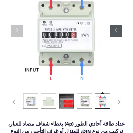
عداد طاقة أحادي الطور (4p) بغطاء شفاف مضاد للغبار،
تركيب من نوع DIN، للمنزل أو غرف التأجير، من النوع