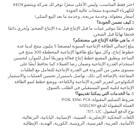
اختر فقط المناسب، وليس الأعلى سعرًا. توفر لك شركة وينتشو KECN 
للكهرباء المحدودة منتجات عالية الجودة 
أسعار معقولة، وخدمة مريحة، وخدمة ما بعد البيع المثلى! 
3.
كيف نضمن الجودة؟ 
نقوم دائمًا بتوفير عينات ما قبل الإنتاج قبل بدء الإنتاج الضخم؛ ونُجري دائمًا 
فحصًا نهائيًا قبل الشحن; 
4. 
ما هي طاقة الإنتاج في مصنعكم؟ 
يبلغ إجمالي الطاقة الإنتاجية السنوية لمصنعنا 5 مليون منتج. لدينا عدة 
خطوط إنتاج، وكل منها تبلغ طاقتها الإنتاجية المخططة 300 منتج في 
الساعة. ويطبق المصنع خطط إنتاج فعالة وتوزيعًا أمثل للموارد لتحسين 
استخدام القدرة الإنتاجية وضمان رضا العملاء. كما نحافظ أيضًا على 
مستوى معين من المرونة في القدرة الإنتاجية للتعامل مع الطلبات 
المفاجئة. بالإضافة إلى ذلك، نواصل باستمرار تحسين العمليات والاستثمار 
التكنولوجي لتعزيز القدرة الإنتاجية والكفاءة، ووضع خطط لنمو الطاقة 
الإنتاجية لتلبية النمو المستقبلي في الطلب بالسوق. 
5. 
ما الخدمات التي يمكننا تقديمها؟ 
شروط التسليم المقبولة: FOB، EXW، FCA؛ 
العملة المقبولة للدفع:USD,CNY؛ 
نوع الدفع المقبول: T/T، L/C؛   
اللغات المحكية: الإنجليزية، الصينية، الإسبانية، اليابانية، البرتغالية، 
الألمانية، العربية، الفرنسية، الروسية، الكورية، الهندية، الإيطالية 