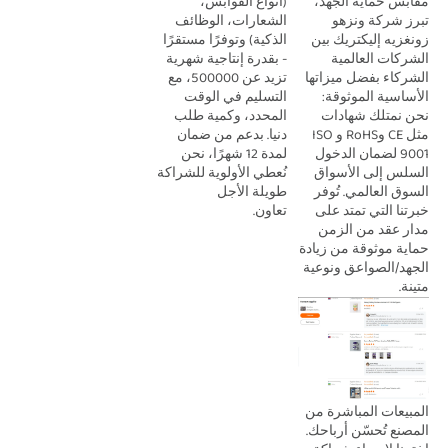
(أنواع القوابس، 
مقابس حماية الجهد، 
الشعارات، الوظائف 
تبرز شركة ونزهو 
الذكية) وتوفرًا مستقرًا 
زونغزيه إليكتريك بين 
- بقدرة إنتاجية شهرية 
الشركات العالمية 
تزيد عن 500000، مع 
الشركاء بفضل ميزاتها 
التسليم في الوقت 
الأساسية الموثوقة: 
المحدد، وكمية طلب 
نحن نمتلك شهادات 
دنيا. بدعم من ضمان 
مثل CE وRoHS وISO 
لمدة 12 شهرًا، نحن 
9001 لضمان الدخول 
نُعطي الأولوية للشراكة 
السلس إلى الأسواق 
طويلة الأجل 
السوق العالمي. تُوفر 
تعاون. 
خبرتنا التي تمتد على 
مدار عقد من الزمن 
حماية موثوقة من زيادة 
الجهد/الصواعق ونوعية 
متينة. 
المبيعات المباشرة من 
المصنع تُحسّن أرباحك. 