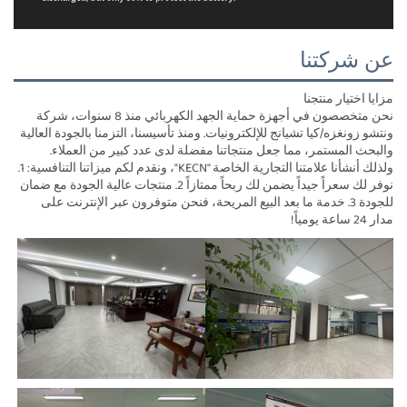
عن شركتنا
مزايا اختيار منتجنا
نحن متخصصون في أجهزة حماية الجهد الكهربائي منذ 8 سنوات، شركة
ونتشو زونغزه/كيا تشيانج للإلكترونيات. ومنذ تأسيسنا، التزمنا بالجودة العالية
والبحث المستمر، مما جعل منتجاتنا مفضلة لدى عدد كبير من العملاء.
ولذلك أنشأنا علامتنا التجارية الخاصة "KECN"، ونقدم لكم ميزاتنا التنافسية: 1.
نوفر لك سعراً جيداً يضمن لك ربحاً ممتازاً 2. منتجات عالية الجودة مع ضمان
للجودة 3. خدمة ما بعد البيع المريحة، فنحن متوفرون عبر الإنترنت على
مدار 24 ساعة يومياً!