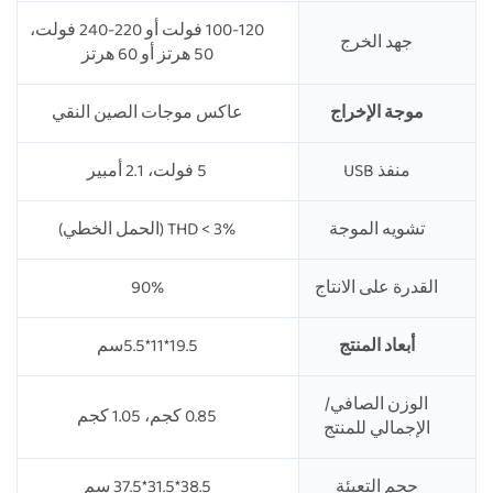
100-120 فولت أو 220-240 فولت،
جهد الخرج
50 هرتز أو 60 هرتز
موجة الإخراج
عاكس موجات الصين النقي
منفذ USB
5 فولت، 2.1 أمبير
تشويه الموجة
THD < 3% (الحمل الخطي)
القدرة على الانتاج
90%
أبعاد المنتج
19.5*11*5.5سم
الوزن الصافي/
0.85 كجم، 1.05 كجم
الإجمالي للمنتج
حجم التعبئة
38.5*31.5*37.5 سم