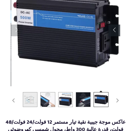
عاكس موجة جيبية نقية تيار مستمر 12 فولت/24 فولت/48
فولت، قدرة عالية 300 واط، محول شمسي كهروضوئي