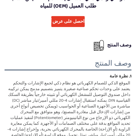
طلب العميل (OEM) للمياه
احصل على عرض أسعار
وصف المنتج
وصف المنتج
1. نظرة عامة 
الموقع الذكي للصمام الكهربائي هو نظام ذكي لجمع الإشارات والتحكم 
يعتمد على وحدات تحكم صناعية صغيرة. يتميز بتصميم مدمج يمكن تركيبه 
داخل صندوق التوصيل للمشغل الكهربائي أو تثبيته خارجياً بطريقة السكك 
القياسية DIN. يمكنه استقبال إشارات 4-20 مللي أمبير/تيار مباشر (DC) 
مباشرة من الأجهزة الصناعية أو الحواسيب (ويمكن تخصيص أنواع أخرى 
من إشارات الإدخال قبل مغادرة المصنع)، وهو متوافق مع المحرك 
الكهربائي ذو الإرجاع من نوع الباتينيومتر (Potentiometer) لتنفيذ عمليات 
تحديد المواقع بدقة على مختلف الصمامات أو الأجهزة. كما يمكن معايرة 
الزاوية (أو الإزاحة) الخاصة بالمحرك الكهربائي بحرية، وإخراج إشارات 4-
20 مللي أمبير/تيار مباشر تمثل تحويل موقع الزاوية (أو الإزاحة) الخاصة 