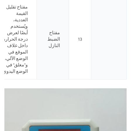
مفتاح تقليل
القيمة
العددية،
ويُستخدم
مفتاح
أيضًا لعرض
13
الضبط
درجة الحرارة
النازل
داخل غلاف
الموقع في
الوضع الآلي،
و"مغلق" في
الوضع اليدوي