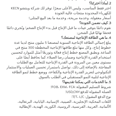
2. لماذا اخترتَنا؟ 
اختر فقط المناسب، وليس الأعلى سعرًا. توفر لك شركة وينتشو KECN 
للكهرباء المحدودة منتجات عالية الجودة 
أسعار معقولة، وخدمة مريحة، وخدمة ما بعد البيع المثلى! 
3. كيف نضمن الجودة؟ 
نقوم دائمًا بتوفير عينات ما قبل الإنتاج قبل بدء الإنتاج الضخم؛ ونُجري دائمًا 
فحصًا نهائيًا قبل الشحن; 
4. ما هي الطاقة الإنتاجية لمصنعك؟ 
يبلغ إجمالي الطاقة الإنتاجية السنوية لمصنعنا 5 مليون منتج. لدينا عدة 
خطوط إنتاج، وكل منها تبلغ طاقتها الإنتاجية المخططة 300 منتج في 
الساعة. ويطبق المصنع خطط إنتاج فعالة وتوزيعًا أمثل للموارد لتحسين 
استخدام القدرة الإنتاجية وضمان رضا العملاء. كما نحافظ أيضًا على 
مستوى معين من المرونة في القدرة الإنتاجية للتعامل مع الطلبات 
المفاجئة. بالإضافة إلى ذلك، نواصل باستمرار تحسين العمليات والاستثمار 
التكنولوجي لتعزيز القدرة الإنتاجية والكفاءة، ووضع خطط لنمو الطاقة 
الإنتاجية لتلبية النمو المستقبلي في الطلب بالسوق. 
5. ما الخدمات التي يمكننا تقديمها؟ 
شروط التسليم المقبولة: FOB، EXW، FCA؛ 
العملة المقبولة للدفع:USD,CNY؛ 
نوع الدفع المقبول: T/T، L/C؛   
اللغات المحكية: الإنجليزية، الصينية، الإسبانية، اليابانية، البرتغالية، 
الألمانية، العربية، الفرنسية، الروسية، الكورية، الهندية، الإيطالية 