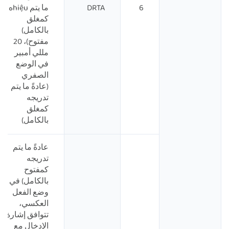
6
DRTA
ما يتم hiệuه
كمغلق
بالكامل)
مفتوح)، 20
مللي أمبير
في الوضع
الصفري
(عادةً ما يتم
تدريجه
كمغلق
بالكامل)
عادةً ما يتم
تدريجه
كمفتوح
بالكامل) في
وضع الفعل
العكسي،
تتوافق إشارة
الإدخال مع