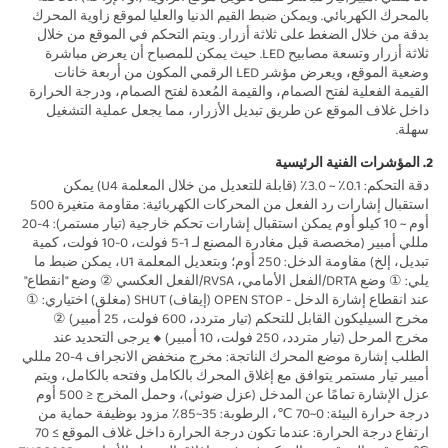
بالمحرك الكهربائي. ويمكن ضبط القيم الدنيا والعليا لموقع زاوية المحرك 
بدقة من خلال الضغط على ثلاثة أزرار. ويتم التحكم في الموقع من خلال 
ثلاثة أزرار وتسعة مصابيح LED. حيث يمكن للمصباح أن يعرض مباشرة 
وضعية الموقع، ويعرض مؤشر LED الرقمي المكون من أربعة خانات 
القيمة الفعلية لفتح الصمام، والقيمة المُعدة لفتح الصمام، ودرجة الحرارة 
داخل غلاف الموقع عن طريق تبديل الأزرار، مما يجعل عملية التشغيل 
سهلة. 
2. المؤشرات الفنية الرئيسية 
دقة التحكم: 0.1٪ ~ 3.0٪ (قابلة للتعديل من خلال المعلمة U4) يمكن 
استقبال إشارات رد الفعل من المحركات الكهربائية: مقاومة متغيرة 500 
أوم ~ 10 كيلو أوم يمكن استقبال إشارات تحكم خارجية (تيار مستمر): 4-20 
مللي أمبير (مخصصة قبل مغادرة المصنع لـ 1-5 فولت، 0-10 فولت، كمية 
تبديل، إلخ) مقاومة الدخل: 250 أوم؛ وبتعديل المعلمة U1، يمكن ضبط ما 
يلي: ① وضع DRTA/الفعل الأمامي، RVSA/الفعل العكسي ② وضع "انقطاع" 
عند انقطاع إشارة الدخل - OPEN STOP (إيقاف) SHUT (مغلق) اختياري: ① 
مخرج السيليكون القابل للتحكم (تيار متردد، 600 فولت، 25 أمبير) ② 
مخرج المرحل (تيار متردد، 250 فولت، 10 أمبير) ◆ يرجى التحديد عند 
الطلب إشارة موضع المحرك الناتجة: مخرج منخفض الانجراف 4-20 مللي 
أمبير تيار مستمر يتوافق مع إغلاق المحرك بالكامل وفتحه بالكامل، ويتم 
عزل الإشارة تمامًا عن المدخل (عزل ضوئي)، وحمل المخرج ≤ 500 أوم 
درجة حرارة البيئة: 0~70 ℃، الرطوبة: 35~85٪ مزود بوظيفة حماية من 
ارتفاع درجة الحرارة: عندما تكون درجة الحرارة داخل غلاف الموقع ≥ 70 