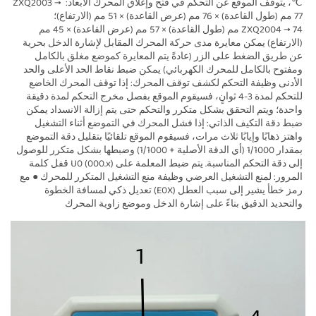
℃، يتوقف الموقع عن التحكم في فتح وإغلاق المحرك الأبعاد: ZXQ2003 → 
77 مم (طول القاعدة) × 76 مم (عرض القاعدة) × 51 مم (الارتفاع)؛ 
ZXQ2004 → 74 مم (طول القاعدة) × 57 مم (عرض القاعدة) × 45 مم 
(الارتفاع) يمكن معايرة مدى حركة المحرك المقابل لإشارة الدخل بحرية 
عن طريق الضغط على الزر (عادةً يتم المعايرة كموضع مغلق بالكامل 
ومفتوح بالكامل للمحرك الكهربائي) يمكن ضبط نقاط الحد الأعلى والحد 
الأدنى وظيفة التحكم لكشف توقف المحرك: إذا توقف المحرك الخاضع 
للتحكم لمدة 3-4 ثوانٍ، فسيقوم الموقع بفصل مخرج التحكم لمدة دقيقة 
واحدة؛ ويتم التحقق بشكل متكرر والتحكم حتى يتم إزالة الانسداد يمكن 
ضبط دقة التكيف الذاتي: إذا فشل المحرك في التموضع أثناء التشغيل 
واهتز ذهابًا وإيابًا ثلاث مرات، فسيقوم الموقع تلقائيًا بتقليل دقة التموضع 
بمقدار 1/1000 (أي الدقة الأصلية + 1/1000) وضبطها بشكل متكرر للوصول 
إلى دقة التحكم المناسبة. يتم ضبط المعلمة على U0 (000.x) قفل كلمة 
المرور: لمنع التشغيل العرضي وظيفة منع التشغيل المتكرر للمحرك ● مع 
رمز خطأ يشير إلى سبب العطل (E0X) تعديل ذكي لمسافة الخطوة 
والتحديد الدقيق بناءً على إشارة الدخل وموضع زاوية المحرك 