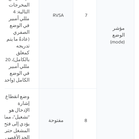
المخرجات
التالية: 4
RVSA
7
مللي أمبير
في الوضع
مؤشر
الصفري
الوضع
(عادةً ما يتم
(mode)
تدريجه
كمغلق
بالكامل)، 20
مللي أمبير
في الوضع
الكامل (واحد)
وضع انقطاع
إشارة
الإدخال هو
"تشغيل"، مما
8
مفتوحة
يؤدي إلى فتح
المشغل حتى
الحد الأقصى