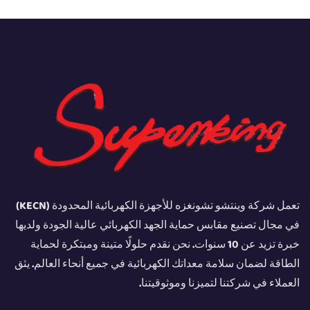
تعمل شركة وينتشو تشونغزه للأجهزة الكهربائية المحدودة (KECN)
في مجال تصنيع مقابس حماية الجهد الكهربائي عالية الجودة ولديها
خبرة تزيد عن 10 سنوات. نحن نقدم حلولًا متينة ومبتكرة لحماية
الطاقة لضمان سلامة معداتك الكهربائية في جميع أنحاء العالم. يثق
العملاء في شركتنا لتميزنا وموثوقيتنا.