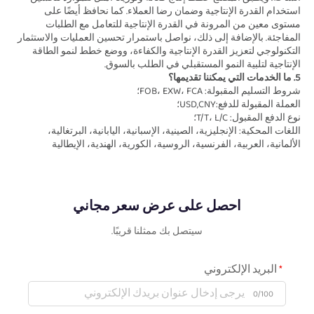
استخدام القدرة الإنتاجية وضمان رضا العملاء. كما نحافظ أيضًا على 
مستوى معين من المرونة في القدرة الإنتاجية للتعامل مع الطلبات 
المفاجئة. بالإضافة إلى ذلك، نواصل باستمرار تحسين العمليات والاستثمار 
التكنولوجي لتعزيز القدرة الإنتاجية والكفاءة، ووضع خطط لنمو الطاقة 
الإنتاجية لتلبية النمو المستقبلي في الطلب بالسوق. 
5. ما الخدمات التي يمكننا تقديمها؟ 
شروط التسليم المقبولة: FOB، EXW، FCA؛ 
العملة المقبولة للدفع:USD,CNY؛ 
نوع الدفع المقبول: T/T، L/C؛   
اللغات المحكية: الإنجليزية، الصينية، الإسبانية، اليابانية، البرتغالية، 
الألمانية، العربية، الفرنسية، الروسية، الكورية، الهندية، الإيطالية 
احصل على عرض سعر مجاني
سيتصل بك ممثلنا قريبًا.
البريد الإلكتروني
0/100