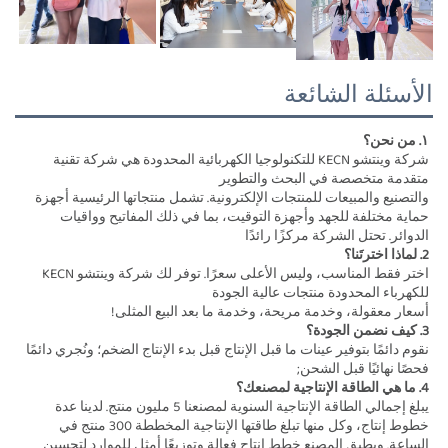
الأسئلة الشائعة
١. من نحن؟ 
شركة وينتشو KECN للتكنولوجيا الكهربائية المحدودة هي شركة تقنية 
متقدمة متخصصة في البحث والتطوير 
والتصنيع والمبيعات للمنتجات الإلكترونية. تشمل منتجاتها الرئيسية أجهزة 
حماية مختلفة للجهد وأجهزة التوقيت، بما في ذلك المفاتيح وواقيات 
الدوائر. تحتل الشركة مركزًا رائدًا 
2. لماذا اخترتَنا؟ 
اختر فقط المناسب، وليس الأعلى سعرًا. توفر لك شركة وينتشو KECN 
للكهرباء المحدودة منتجات عالية الجودة 
أسعار معقولة، وخدمة مريحة، وخدمة ما بعد البيع المثلى! 
3. كيف نضمن الجودة؟ 
نقوم دائمًا بتوفير عينات ما قبل الإنتاج قبل بدء الإنتاج الضخم؛ ونُجري دائمًا 
فحصًا نهائيًا قبل الشحن; 
4. ما هي الطاقة الإنتاجية لمصنعك؟ 
يبلغ إجمالي الطاقة الإنتاجية السنوية لمصنعنا 5 مليون منتج. لدينا عدة 
خطوط إنتاج، وكل منها تبلغ طاقتها الإنتاجية المخططة 300 منتج في 
الساعة. ويطبق المصنع خطط إنتاج فعالة وتوزيعًا أمثل للموارد لتحسين 