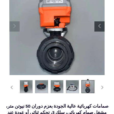
صمامات كهربائية عالية الجودة بعزم دوران 50 نيوتن متر،
مشغل صمام كهربائي، سلك 3، تحكم ثنائي أو عودة عند