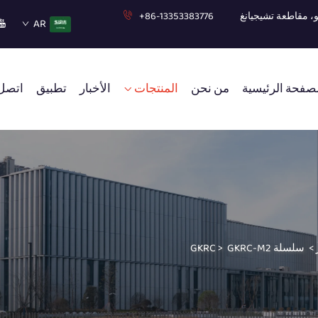
+86-13353383776
AR
صفحة الرئيسية
من نحن
المنتجات
الأخبار
تطبيق
اتصل 
>
سلسلة GKRC
GKRC-M2
>