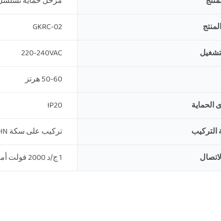
منتج
مرحل حماية تسلسل
لمنتج
GKRC-02
تشغيل
220-240VAC
50-60 هرتز
 الحماية
IP20
 التركيب
تركيب على سكة DIN
اتصال
1 ج/د 2000 فولت أمبير