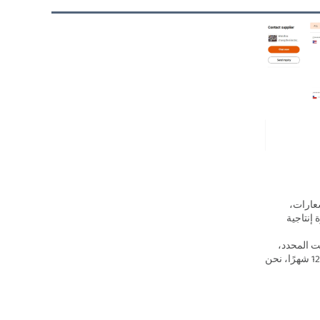
نقدم تخصيصًا مرنًا (أنواع القوابس، الشعارات، 
الوظائف الذكية) وتوفرًا مستقرًا - بقدرة إنتاجية 
تزيد عن 500000، مع التسليم في الوقت المحدد، 
وكمية طلب دنيا. بدعم من ضمان لمدة 12 شهرًا، نحن 