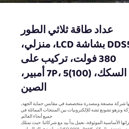
عداد طاقة ثلاثي الطور
DDS576 بشاشة LCD، منزلي،
380 فولت، تركيب على
السكك، 7P، 5(100) أمبير،
الصين
ا شركة مصنعة ومصدرة متخصصة في مقابس حماية الجهد،
ة ونزهو تشونغ تشه للإلكترونيات بين المنتجات المماثلة في
جميع أنحاء العالم.
اتها الأساسية الموثوقة، نعمل يداً بيد مع شركائنا: حيث نمتلك