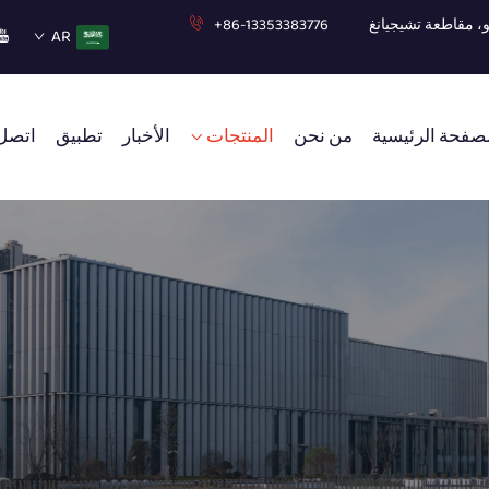
+86-13353383776
AR
صفحة الرئيسية
من نحن
المنتجات
الأخبار
تطبيق
اتصل 