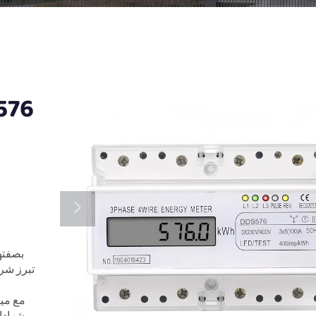
بصفته
تبرز شرك
مع ميز