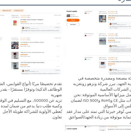
بصفتها شركة مصنعة ومصدرة متخصصة في 
مقابس حماية الجهد، تبرز شركة ونزهو زونغزيه 
 الشركات العالمية 
شهرية 
الشركاء بفضل ميزاتها الأساسية الموثوقة: نحن 
نمتلك شهادات مثل CE وRoHS وISO 9001 لضمان 
لس إلى الأسواق 
نُعطي الأولوية للشراكة طويلة الأجل 
السوق العالمي. تُوفر خبرتنا التي تمتد على مدار عقد 
تعاون. 
من الزمن حماية موثوقة من زيادة الجهد/الصواعق 
 