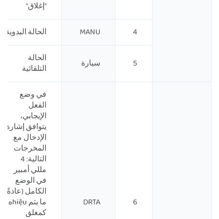
"إغلاق"
4
MANU
الحالة اليدوية
الحالة
5
سيارة
التلقائية
في وضع
الفعل
الإيجابي،
يتوافق إشارة
الإدخال مع
المخرجات
التالية: 4
مللي أمبير
في الوضع
الكامل (عادةً
6
DRTA
ما يتم hiệuه
كمغلق