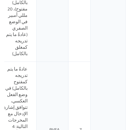
بالكامل)
مفتوح)، 20
مللي أمبير
في الوضع
الصفري
(عادةً ما يتم
تدريجه
كمغلق
بالكامل)
عادةً ما يتم
تدريجه
كمفتوح
بالكامل) في
وضع الفعل
العكسي،
تتوافق إشارة
الإدخال مع
المخرجات
التالية: 4
RVSA
7