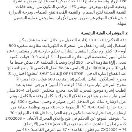
ثلاثة أزرار وتسعة مصابيح LED. حيث يمكن للمصباح أن يعرض مباشرة 
وضعية الموقع، ويعرض مؤشر LED الرقمي المكون من أربعة خانات 
القيمة الفعلية لفتح الصمام، والقيمة المُعدة لفتح الصمام، ودرجة الحرارة 
داخل غلاف الموقع عن طريق تبديل الأزرار، مما يجعل عملية التشغيل 
سهلة. 
2. المؤشرات الفنية الرئيسية 
دقة التحكم: 0.1٪ ~ 3.0٪ (قابلة للتعديل من خلال المعلمة U4) يمكن 
استقبال إشارات رد الفعل من المحركات الكهربائية: مقاومة متغيرة 500 
أوم ~ 10 كيلو أوم يمكن استقبال إشارات تحكم خارجية (تيار مستمر): 4-20 
مللي أمبير (مخصصة قبل مغادرة المصنع لـ 1-5 فولت، 0-10 فولت، كمية 
تبديل، إلخ) مقاومة الدخل: 250 أوم؛ وبتعديل المعلمة U1، يمكن ضبط ما 
يلي: ① وضع DRTA/الفعل الأمامي، RVSA/الفعل العكسي ② وضع "انقطاع" 
عند انقطاع إشارة الدخل - OPEN STOP (إيقاف) SHUT (مغلق) اختياري: ① 
مخرج السيليكون القابل للتحكم (تيار متردد، 600 فولت، 25 أمبير) ② 
مخرج المرحل (تيار متردد، 250 فولت، 10 أمبير) ◆ يرجى التحديد عند 
الطلب إشارة موضع المحرك الناتجة: مخرج منخفض الانجراف 4-20 مللي 
أمبير تيار مستمر يتوافق مع إغلاق المحرك بالكامل وفتحه بالكامل، ويتم 
عزل الإشارة تمامًا عن المدخل (عزل ضوئي)، وحمل المخرج ≤ 500 أوم 
درجة حرارة البيئة: 0~70 ℃، الرطوبة: 35~85٪ مزود بوظيفة حماية من 
ارتفاع درجة الحرارة: عندما تكون درجة الحرارة داخل غلاف الموقع ≥ 70 
℃، يتوقف الموقع عن التحكم في فتح وإغلاق المحرك الأبعاد: ZXQ2003 → 
77 مم (طول القاعدة) × 76 مم (عرض القاعدة) × 51 مم (الارتفاع)؛ 
ZXQ2004 → 74 مم (طول القاعدة) × 57 مم (عرض القاعدة) × 45 مم 