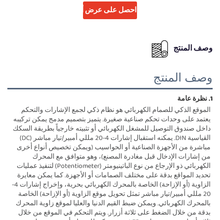
احصل على عرض أسعار
وصف المنتج
وصف المنتج
1. نظرة عامة 
الموقع الذكي للصمام الكهربائي هو نظام ذكي لجمع الإشارات والتحكم 
يعتمد على وحدات تحكم صناعية صغيرة. يتميز بتصميم مدمج يمكن تركيبه 
داخل صندوق التوصيل للمشغل الكهربائي أو تثبيته خارجياً بطريقة السكك 
القياسية DIN. يمكنه استقبال إشارات 4-20 مللي أمبير/تيار مباشر (DC) 
مباشرة من الأجهزة الصناعية أو الحواسيب (ويمكن تخصيص أنواع أخرى 
من إشارات الإدخال قبل مغادرة المصنع)، وهو متوافق مع المحرك 
الكهربائي ذو الإرجاع من نوع الباتينيومتر (Potentiometer) لتنفيذ عمليات 
تحديد المواقع بدقة على مختلف الصمامات أو الأجهزة. كما يمكن معايرة 
الزاوية (أو الإزاحة) الخاصة بالمحرك الكهربائي بحرية، وإخراج إشارات 4-
20 مللي أمبير/تيار مباشر تمثل تحويل موقع الزاوية (أو الإزاحة) الخاصة 
بالمحرك الكهربائي. ويمكن ضبط القيم الدنيا والعليا لموقع زاوية المحرك 
بدقة من خلال الضغط على ثلاثة أزرار. ويتم التحكم في الموقع من خلال 