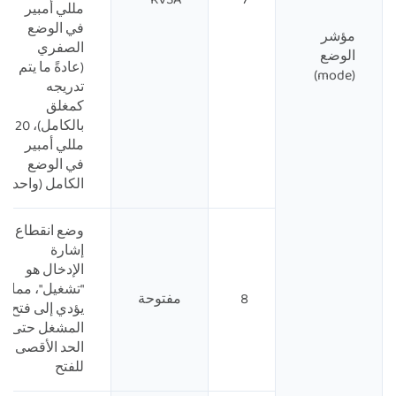
مللي أمبير
في الوضع
مؤشر
الصفري
الوضع
(عادةً ما يتم
(mode)
تدريجه
كمغلق
بالكامل)، 20
مللي أمبير
في الوضع
الكامل (واحد)
وضع انقطاع
إشارة
الإدخال هو
"تشغيل"، مما
8
مفتوحة
يؤدي إلى فتح
المشغل حتى
الحد الأقصى
للفتح