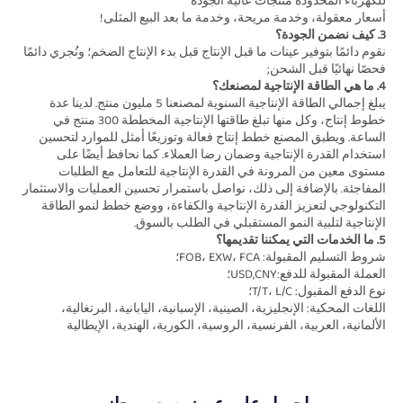
للكهرباء المحدودة منتجات عالية الجودة 
أسعار معقولة، وخدمة مريحة، وخدمة ما بعد البيع المثلى! 
3. كيف نضمن الجودة؟ 
نقوم دائمًا بتوفير عينات ما قبل الإنتاج قبل بدء الإنتاج الضخم؛ ونُجري دائمًا 
فحصًا نهائيًا قبل الشحن; 
4. ما هي الطاقة الإنتاجية لمصنعك؟ 
يبلغ إجمالي الطاقة الإنتاجية السنوية لمصنعنا 5 مليون منتج. لدينا عدة 
خطوط إنتاج، وكل منها تبلغ طاقتها الإنتاجية المخططة 300 منتج في 
الساعة. ويطبق المصنع خطط إنتاج فعالة وتوزيعًا أمثل للموارد لتحسين 
استخدام القدرة الإنتاجية وضمان رضا العملاء. كما نحافظ أيضًا على 
مستوى معين من المرونة في القدرة الإنتاجية للتعامل مع الطلبات 
المفاجئة. بالإضافة إلى ذلك، نواصل باستمرار تحسين العمليات والاستثمار 
التكنولوجي لتعزيز القدرة الإنتاجية والكفاءة، ووضع خطط لنمو الطاقة 
الإنتاجية لتلبية النمو المستقبلي في الطلب بالسوق. 
5. ما الخدمات التي يمكننا تقديمها؟ 
شروط التسليم المقبولة: FOB، EXW، FCA؛ 
العملة المقبولة للدفع:USD,CNY؛ 
نوع الدفع المقبول: T/T، L/C؛   
اللغات المحكية: الإنجليزية، الصينية، الإسبانية، اليابانية، البرتغالية، 
الألمانية، العربية، الفرنسية، الروسية، الكورية، الهندية، الإيطالية 