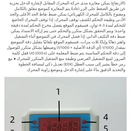
(الارتفاع) يمكن معايرة مدى حركة المحرك المقابل لإشارة الدخل بحرية 
عن طريق الضغط على الزر (عادةً يتم المعايرة كموضع مغلق بالكامل 
ومفتوح بالكامل للمحرك الكهربائي) يمكن ضبط نقاط الحد الأعلى والحد 
الأدنى وظيفة التحكم لكشف توقف المحرك: إذا توقف المحرك الخاضع 
للتحكم لمدة 3-4 ثوانٍ، فسيقوم الموقع بفصل مخرج التحكم لمدة دقيقة 
واحدة؛ ويتم التحقق بشكل متكرر والتحكم حتى يتم إزالة الانسداد يمكن 
ضبط دقة التكيف الذاتي: إذا فشل المحرك في التموضع أثناء التشغيل 
واهتز ذهابًا وإيابًا ثلاث مرات، فسيقوم الموقع تلقائيًا بتقليل دقة التموضع 
بمقدار 1/1000 (أي الدقة الأصلية + 1/1000) وضبطها بشكل متكرر للوصول 
إلى دقة التحكم المناسبة. يتم ضبط المعلمة على U0 (000.x) قفل كلمة 
المرور: لمنع التشغيل العرضي وظيفة منع التشغيل المتكرر للمحرك ● مع 
رمز خطأ يشير إلى سبب العطل (E0X) تعديل ذكي لمسافة الخطوة 
والتحديد الدقيق بناءً على إشارة الدخل وموضع زاوية المحرك 