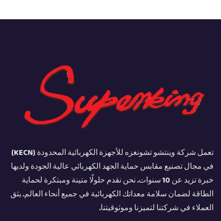
تعمل شركة وينتشو تشونغزه للأجهزة الكهربائية المحدودة (KECN)
في مجال تصنيع مقابس حماية الجهد الكهربائي عالية الجودة ولديها
خبرة تزيد عن 10 سنوات. نحن نقدم حلولًا متينة ومبتكرة لحماية
الطاقة لضمان سلامة معداتك الكهربائية في جميع أنحاء العالم. يثق
العملاء في شركتنا لتميزنا وموثوقيتنا.