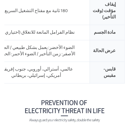
إيقاف
مؤقت (وقت
180 ثانية مع مفتاح التشغيل السريع
التأخير)
مادة الجسم
نظام الفرامل المانعة للانغلاق (اختياري PC)
الضوء الأخضر: يعمل بشكل طبيعي / الضو
عرض الحالة
الأصفر: زمن التأخير / الضوء الأحمر: الحماي
قابس-
عالمي، أسترالي، أوروبي، جنوب إفريقي،
مقبس
أمريكي، إسرائيلي، بريطاني