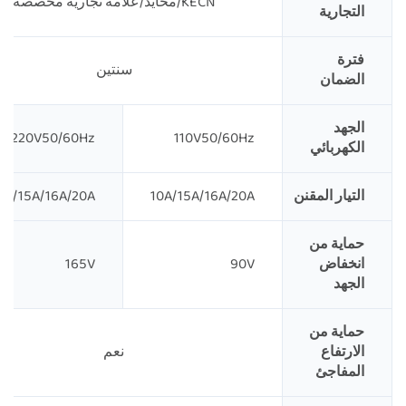
KECN/محايد/علامة تجارية مخصصة
التجارية
فترة
سنتين
الضمان
الجهد
220V50/60Hz
110V50/60Hz
الكهربائي
التيار المقنن
10A/15A/16A/20A
0A/15A/16A/20A
حماية من
انخفاض
90V
165V
الجهد
حماية من
الارتفاع
نعم
المفاجئ