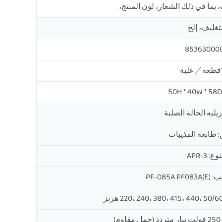
بما في ذلك الشعار، لون المنتج،
تغليف، إلخ
85363000
ة
ريليه الحالة الصلبة
: طابعة المذيبات
وع: APR-3
PF-08)