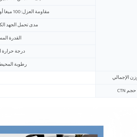
مقاومة العزل: 100 ميغا أوم (تيار مستمر 500 فولت) كحد أدنى
مدى تحمل الجهد الكهربائي: 1500 فو
القدرة المستهلكة: 
درجة حرارة المحيط: 
رطوبة المحيط: 48~85% رطوبة نس
وزن الإجمالي
حجم CTN