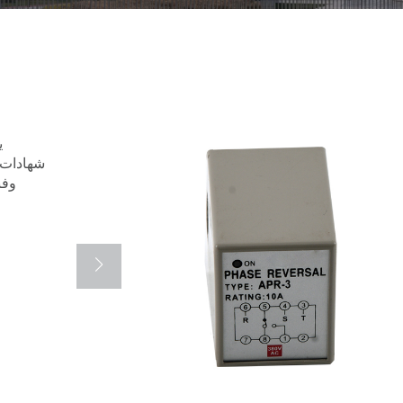
ي
شهادات ا
وفنز