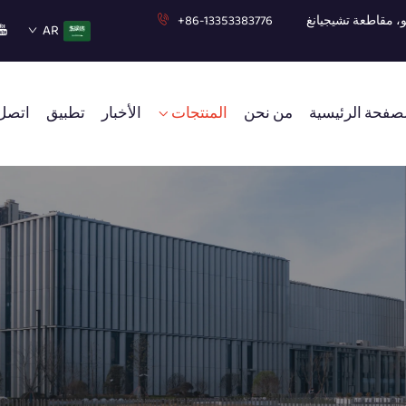
+86-13353383776
AR
صفحة الرئيسية
من نحن
المنتجات
الأخبار
تطبيق
اتصل 