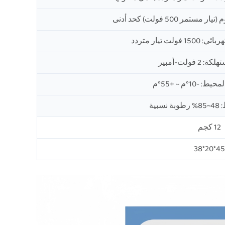
لت تيار متردد
2 فولت-أمبير
-10°م ~ +55°م
بية
12 كجم
45*20*38