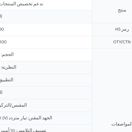
ندعم تخصيص المنتجات، 
منتج
ال
رمز HS
00
OTY/CTN
100قطعة／علب
الحجم: 50H * 40W * 58D
النظرية: 
التطبيق
الن
المقبس/التركيب: 5A PF083A(E
الجهد المقنن: تيار متردد (V): 220، 240، 380، 415، 440، 50/60 هرتز
لمواصفات
تصنيف التلامس: 10 أمبير 250 فولت تيار متردد (حمل مقاوم)