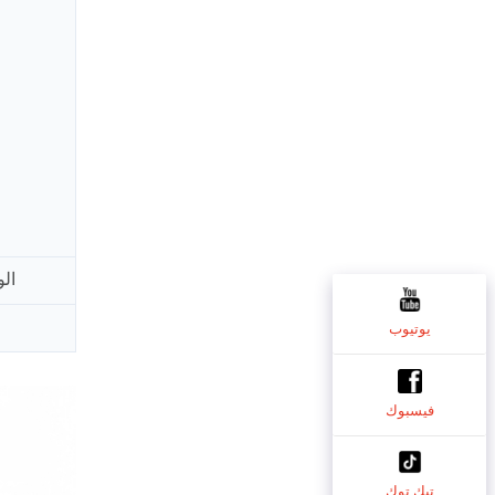
ال
يوتيوب
فيسبوك
تيك توك