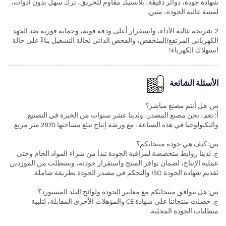
شهادة جودة، دوائر دقيقة، بلاستيك مقاوم للحريق، ترك سهل بدون أدوات،
لمسة عالية الجودة، متين.
2. شريحة عالية الأداء، واستقرار أعلى ودقة قوية، وحماية فورية ضد الجهد
الكهربائي المرتفع/المنخفض، والفحص الذاتي لحالة التشغيل بناءً على حالة
استهلاك الكهرباء!
الأسئلة الشائعة
س: هل أنتم مصنع مباشر؟
أ: نعم، نحن مصنع المصدر، ولدينا عشر سنوات من الخبرة في التصنيع
والتكنولوجيا في هذه الصناعة، مع ورشة إنتاج تبلغ مساحتها 2870 متر مربع.
س: كيف هي جودة منتجاتكم؟
ج: لدينا روابط متخصصة لمراقبة الجودة تبدأ من شراء المواد الخام وحتى
عملية الإنتاج، لضمان توافر المنتج واستقرار جودته، وسنطلب من الموردين
تقديم شهادة الجودة ISO والتحكم في مصدر الجودة بطريقة شاملة.
س: هل تتوافق منتجاتكم مع معايير الجودة ولوائح البلد المستورد؟
ج: حصلت منتجاتنا على شهادة CE والمؤهلات الأخرى المقابلة، لتلبية
متطلبات الجودة المحلية.