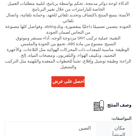
الذكاء: لوحة دوائر مدمجة، تحكم بواسطة برنامج، لتلبية متطلبات العميل
الخاصة للبارامترات من خلال تغيير البرنامج.
الأتمتة: يتمتع المنتج باكتشاف وتحديد تلقائي للجهد، وحماية تلقائية، واتصال
تلقائي.
الجودة: يتضمن تصميمًا داخليًا بمقصورة، وتكabling، وفواصل كلها مصنوعة
من النحاس لضمان الجودة.
التقنية: عملية تركيب SMT مزدوجة الوجه، أداء مستقر وموثوق.
النسيج: مصنوع من مادة ABS، تجمع بين الجودة والملمس.
الوظيفة: مناسبة للمعدات ذات المحركات الهوائية مثل الثلاجات، والأجهزة
التجميد، وتكييف الهواء، والتلفزيون، ومضخات المياه، إلخ.
الراحة: وظيفة توصيل وإقلاع، تجنباً للخطوات المعقدة والمُهنية مثل التركيب
والتشغيل.
احصل على عرض أسعار
وصف المنتج
المواصفات:
مكان
الصين
المنشأ