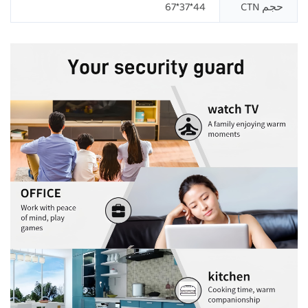
حجم CTN
44*37*67