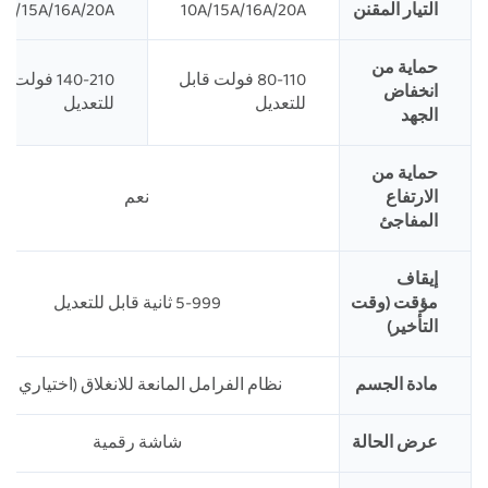
التيار المقنن
10A/15A/16A/20A
0A/15A/16A/20A
حماية من
80-110 فولت قابل
140-210 فولت 
انخفاض
للتعديل
للتعديل
الجهد
حماية من
الارتفاع
نعم
المفاجئ
إيقاف
مؤقت (وقت
5-999 ثانية قابل للتعديل
التأخير)
مادة الجسم
نظام الفرامل المانعة للانغلاق (اختياري PC)
عرض الحالة
شاشة رقمية