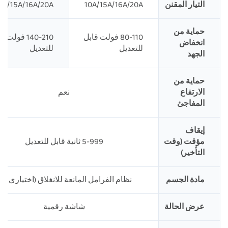
التيار المقنن
10A/15A/16A/20A
0A/15A/16A/20A
حماية من
80-110 فولت قابل
140-210 فولت 
انخفاض
للتعديل
للتعديل
الجهد
حماية من
الارتفاع
نعم
المفاجئ
إيقاف
مؤقت (وقت
5-999 ثانية قابل للتعديل
التأخير)
مادة الجسم
نظام الفرامل المانعة للانغلاق (اختياري PC)
عرض الحالة
شاشة رقمية