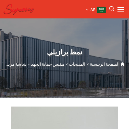
AR
نمط برازيلي
الصفحة الرئيسية
>
المنتجات
>
مقبس حماية الجهد
>
شاشة مزدوجة عرض مزدوج KE-2166D