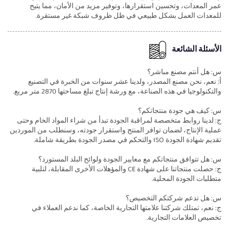
عمر المعدات، وتحسين استقرارها، وتوفير مزيد من الأمان، مما يتيح
للمعدات العمل بشكل طبيعي في ظل ظروف شبكة غير مستقرة.
الأسئلة الشائعة
س: هل أنتم مصنع مباشر؟
أ: نعم، نحن مصنع المصدر، ولدينا عشر سنوات من الخبرة في التصنيع
والتكنولوجيا في هذه الصناعة، مع ورشة إنتاج تبلغ مساحتها 2870 متر مربع.
س: كيف هي جودة منتجاتكم؟
ج: لدينا روابط متخصصة لمراقبة الجودة تبدأ من شراء المواد الخام وحتى
عملية الإنتاج، لضمان توافر المنتج واستقرار جودته، وسنطلب من الموردين
تقديم شهادة الجودة ISO والتحكم في مصدر الجودة بطريقة شاملة.
س: هل تتوافق منتجاتكم مع معايير الجودة ولوائح البلد المستورد؟
ج: حصلت منتجاتنا على شهادة CE والمؤهلات الأخرى المقابلة، لتلبية
متطلبات الجودة المحلية.
س: هل تدعم شركتكم التخصيص؟
ج: نعم، تمتلك شركتنا علامتها التجارية الخاصة، كما ندعم العملاء في
تخصيص العلامات التجارية.