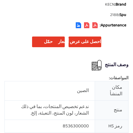
KECN
Brand:
2188
Spu:
Appurtenance:
احصل على عرض أسعار
حمّل
وصف المنتج
المواصفات:
مكان
الصين
المنشأ
ندعم تخصيص المنتجات، بما في ذلك
منتج
الشعار، لون المنتج، التعبئة، إلخ.
رمز HS
8536300000