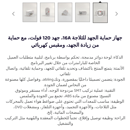
جهاز حماية الجهد للثلاجة 16A، جهد 120 فولت، مع حماية
من زيادة الجهد، ومقبس كهربائي
الذكاء: لوحة دوائر مدمجة، تحكم بواسطة برنامج، لتلبية متطلبات العميل
الخاصة للبارامترات من خلال تغيير البرنامج.
الأتمتة: يتمتع المنتج باكتشاف وتحديد تلقائي للجهد، وحماية تلقائية، واتصال
تلقائي.
الجودة: يتضمن تصميمًا داخليًا بمقصورة، وتكabling، وفواصل كلها مصنوعة
من النحاس لضمان الجودة.
التقنية: عملية تركيب SMT مزدوجة الوجه، أداء مستقر وموثوق.
النسيج: مصنوع من مادة ABS، تجمع بين الجودة والملمس.
الوظيفة: مناسب للمعدات التي تحتوي على ضواغط هواء تعمل بالمحركات
مثل الثلاجات، والأجهزة التجميد، وأجهزة التلفاز، ومشغلات DVD،
والمضخات المائية، إلخ.
الراحة: وظيفة توصيل وإقلاع، تجنباً للخطوات المعقدة والمُهنية مثل التركيب
والتشغيل.