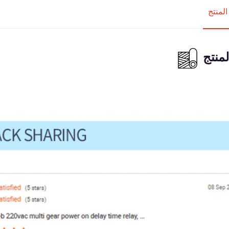
لمنتج
منتج
تغذية راجعة من المشتري