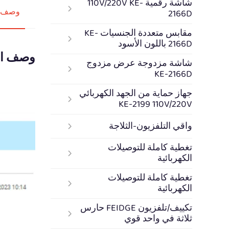
شاشة رقمية 110V/220V KE-
وصف ا
2166D
مقابس متعددة الجنسيات KE-
2166D باللون الأسود
وصف ال
شاشة مزدوجة عرض مزدوج
KE-2166D
جهاز حماية من الجهد الكهربائي
مشاركة 
KE-2199 110V/220V
واقي التلفزيون-الثلاجة
تغطية كاملة للتوصيلات
الكهربائية
تغطية كاملة للتوصيلات
الكهربائية
تكييف/تلفزيون FEIDGE حارس
ثلاثة في واحد قوي